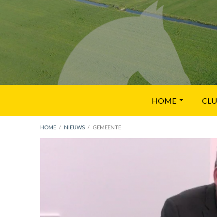
Skip
to
content
Primary
HOME
CL
Menu
BREADCRUMBS
HOME
NIEUWS
GEMEENTE