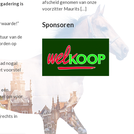
afscheid genomen van onze
gadering is
voorzitter Maurits
[…]
Sponsoren
arwaarde!”
tuur van de
orden op
had nogal
et voorstel
t een
nsel om voor
rechts in