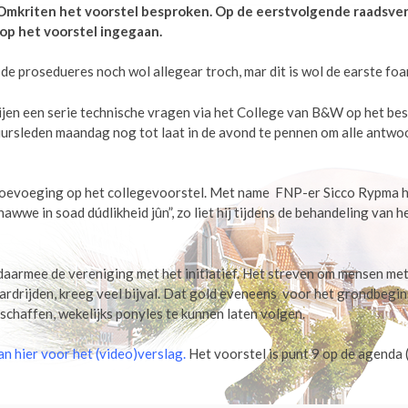
Omkriten het voorstel besproken. Op de eerstvolgende raadsver
op het voorstel ingegaan.
 de prosedueres noch wol allegear troch, mar dit is wol de earste fo
ijen een serie technische vragen via het College van B&W op het bes
ursleden maandag nog tot laat in de avond te pennen om alle antwo
toevoeging op het collegevoorstel. Met name FNP-er Sicco Rypma 
wwe in soad dúdlikheid jûn”, zo liet hij tijdens de behandeling van h
aarmee de vereniging met het initiatief. Het streven om mensen me
aardrijden, kreeg veel bijval. Dat gold eveneens voor het grondbegi
schaffen, wekelijks ponyles te kunnen laten volgen.
dan hier voor het (video)verslag
.
Het voorstel is punt 9 op de agenda (