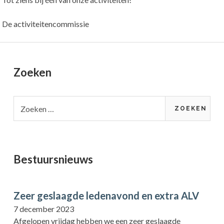
De activiteitencommissie
Primary
Zoeken
Sidebar
Zoeken
naar:
Bestuursnieuws
Zeer geslaagde ledenavond en extra ALV
7 december 2023
Afgelopen vrijdag hebben we een zeer geslaagde