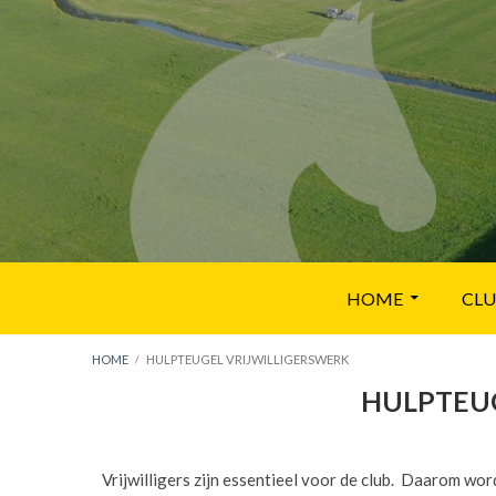
Skip
to
content
Primary
HOME
CL
Menu
BREADCRUMBS
HOME
HULPTEUGEL VRIJWILLIGERSWERK
HULPTEUG
Vrijwilligers zijn essentieel voor de club. Daarom word