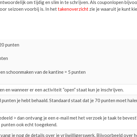
ntwoordelijk om tijdig en slim in te schrijven. Als couponlopen bijvo
oor seizoen voorbij is. In het
takenoverzicht
zie je waaruit je kunt ki
 20 punten
nten
) en schoonmaken van de kantine = 5 punten
n en wanneer er een activiteit “open” staat kun je inschrijven.
el punten je hebt behaald. Standaard staat dat je 70 punten moet hal
edeeld > dan ontvang je een e-mail met het verzoek je taak te bevest
 punten ook echt toegekend.
tvang je nog de details over je vrijwilligerswerk. Bijvoorbeeld over h