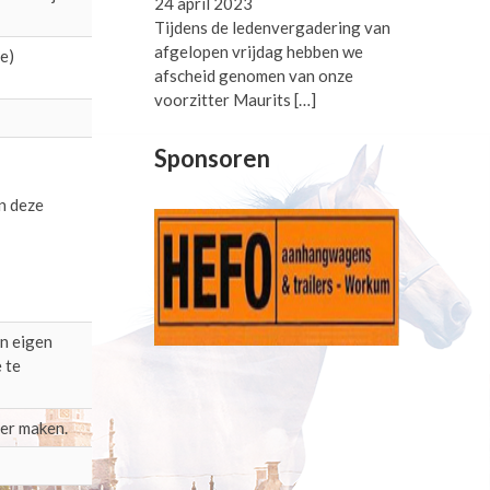
24 april 2023
Tijdens de ledenvergadering van
afgelopen vrijdag hebben we
e)
afscheid genomen van onze
voorzitter Maurits
[…]
Sponsoren
n deze
en eigen
 te
ter maken.