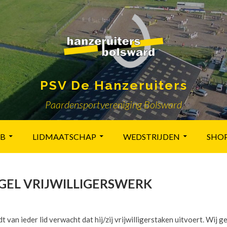
PSV De Hanzeruiters
Paardensportvereniging Bolsward
UB
LIDMAATSCHAP
WEDSTRIJDEN
SHO
EL VRIJWILLIGERSWERK
t van ieder lid verwacht dat hij/zij vrijwilligerstaken uitvoert. Wij g