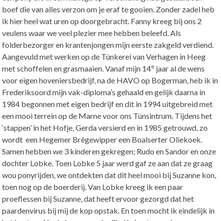
boef die van alles verzon om je eraf te gooien. Zonder zadel heb
ik hier heel wat uren op doorgebracht. Fanny kreeg bij ons 2
veulens waar we veel plezier mee hebben beleefd. Als
folderbezorger en krantenjongen mijn eerste zakgeld verdiend.
Aangevuld met werken op de Túnkerei van Verhagen in Heeg
e
met schoffelen en grasmaaien. Vanaf mijn 14
jaar al de wens
voor eigen hoveniersbedrijf, na de HAVO op Bogerman, heb ik in
Frederiksoord mijn vak-diploma’s gehaald en gelijk daarna in
1984 begonnen met eigen bedrijf en dit in 1994 uitgebreid met
een mooi terrein op de Marne voor ons Túnsintrum. Tijdens het
‘stappen’ in het Hofje, Gerda versierd en in 1985 getrouwd, zo
wordt een Hegemer Brêgewipper een Boalserter Oliekoek.
Samen hebben we 3 kinderen gekregen; Rudo en Sandor en onze
dochter Lobke. Toen Lobke 5 jaar werd gaf ze aan dat ze graag
wou ponyrijden, we ontdekten dat dit heel mooi bij Suzanne kon,
toen nog op de boerderij. Van Lobke kreeg ik een paar
proeflessen bij Suzanne, dat heeft ervoor gezorgd dat het
paardenvirus bij mij de kop opstak. En toen mocht ik eindelijk in