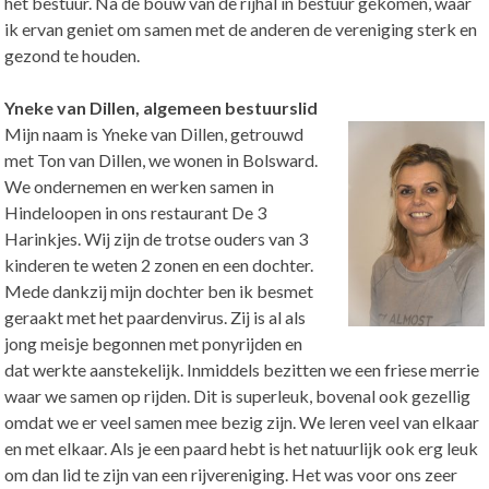
het bestuur. Na de bouw van de rijhal in bestuur gekomen, waar
ik ervan geniet om samen met de anderen de vereniging sterk en
gezond te houden.
Yneke van Dillen, algemeen bestuurslid
Mijn naam is Yneke van Dillen, getrouwd
met Ton van Dillen, we wonen in Bolsward.
We ondernemen en werken samen in
Hindeloopen in ons restaurant De 3
Harinkjes. Wij zijn de trotse ouders van 3
kinderen te weten 2 zonen en een dochter.
Mede dankzij mijn dochter ben ik besmet
geraakt met het paardenvirus. Zij is al als
jong meisje begonnen met ponyrijden en
dat werkte aanstekelijk. Inmiddels bezitten we een friese merrie
waar we samen op rijden. Dit is superleuk, bovenal ook gezellig
omdat we er veel samen mee bezig zijn. We leren veel van elkaar
en met elkaar. Als je een paard hebt is het natuurlijk ook erg leuk
om dan lid te zijn van een rijvereniging. Het was voor ons zeer