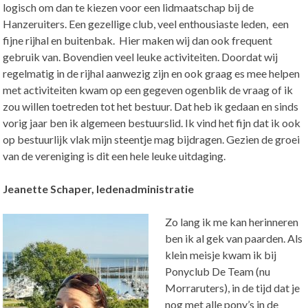
logisch om dan te kiezen voor een lidmaatschap bij de
Hanzeruiters. Een gezellige club, veel enthousiaste leden, een
fijne rijhal en buitenbak. Hier maken wij dan ook frequent
gebruik van. Bovendien veel leuke activiteiten. Doordat wij
regelmatig in de rijhal aanwezig zijn en ook graag es mee helpen
met activiteiten kwam op een gegeven ogenblik de vraag of ik
zou willen toetreden tot het bestuur. Dat heb ik gedaan en sinds
vorig jaar ben ik algemeen bestuurslid. Ik vind het fijn dat ik ook
op bestuurlijk vlak mijn steentje mag bijdragen. Gezien de groei
van de vereniging is dit een hele leuke uitdaging.
Jeanette Schaper, ledenadministratie
Zo lang ik me kan herinneren
ben ik al gek van paarden. Als
klein meisje kwam ik bij
Ponyclub De Team (nu
Morraruters), in de tijd dat je
nog met alle pony’s in de