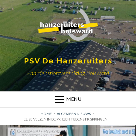
Skip
to
content
PSV De Hanzeruiters
Paardensportvereniging Bolsward
MENU
BREADCRUMBS
HOME
ALGEMEEN NIEUWS
ELISE VELZEN IN DE PRIJZEN TIJDENS FK SPRINGEN