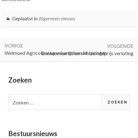
Geplaatst in
Algemeen nieuws
Bericht
navigatie
VORIGE
VOLGENDE
Vorige:
Welmoed Agricola reservekampioen M springen
Volgende:
Danique van Dillen wint hoofdprijs verloting
Primary
Zoeken
Sidebar
Zoeken
naar:
Bestuursnieuws