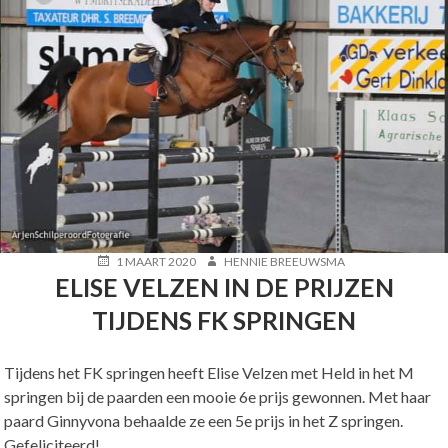
POSTED
AUTHOR
1 MAART 2020
HENNIE BREEUWSMA
ON
ELISE VELZEN IN DE PRIJZEN
TIJDENS FK SPRINGEN
Tijdens het FK springen heeft Elise Velzen met Held in het M
springen bij de paarden een mooie 6e prijs gewonnen. Met haar
paard Ginnyvona behaalde ze een 5e prijs in het Z springen.
Gefeliciteerd!