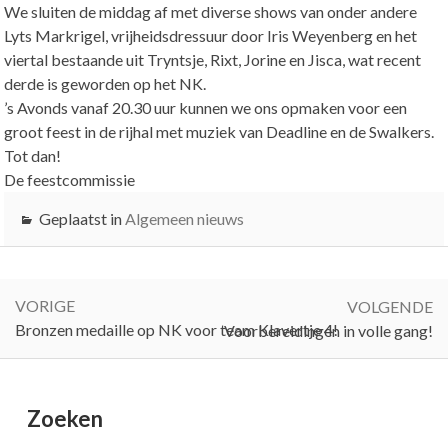
We sluiten de middag af met diverse shows van onder andere
Lyts Markrigel, vrijheidsdressuur door Iris Weyenberg en het
viertal bestaande uit Tryntsje, Rixt, Jorine en Jisca, wat recent
derde is geworden op het NK.
’s Avonds vanaf 20.30 uur kunnen we ons opmaken voor een
groot feest in de rijhal met muziek van Deadline en de Swalkers.
Tot dan!
De feestcommissie
Geplaatst in
Algemeen nieuws
Bericht
navigatie
VORIGE
VOLGENDE
Vorige:
Bronzen medaille op NK voor team Klavertje 4!
Volgende:
Voorbereidingen in volle gang!
Primary
Zoeken
Sidebar