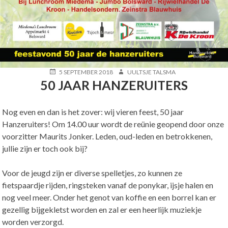
POSTED
AUTHOR
5 SEPTEMBER 2018
UULTSJE TALSMA
ON
50 JAAR HANZERUITERS
Nog even en dan is het zover: wij vieren feest, 50 jaar
Hanzeruiters! Om 14.00 uur wordt de reünie geopend door onze
voorzitter Maurits Jonker. Leden, oud-leden en betrokkenen,
jullie zijn er toch ook bij?
Voor de jeugd zijn er diverse spelletjes, zo kunnen ze
fietspaardje rijden, ringsteken vanaf de ponykar, ijsje halen en
nog veel meer. Onder het genot van koffie en een borrel kan er
gezellig bijgekletst worden en zal er een heerlijk muziekje
worden verzorgd.